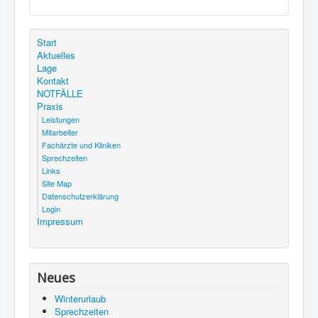
NOTFÄLLE
Impressum
Start
Aktuelles
Lage
Aktuelle Seite:
Startseite
Praxis
Mitarbeiter
Kontakt
Ingrid Hermes
NOTFÄLLE
Praxis
Leistungen
Mitarbeiter
Fachärzte und Kliniken
Sprechzeiten
Links
Site Map
Datenschutzerklärung
Login
Impressum
Neues
Winterurlaub
Sprechzeiten