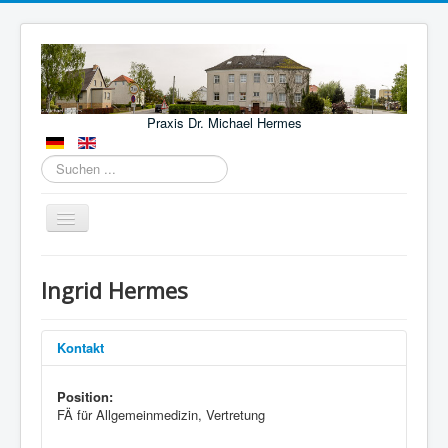
Praxis Dr. Michael Hermes
Suchen
...
Navigation
an/aus
Start
Ingrid Hermes
Aktuelles
Leistungen
Kontakt
Lage
Position:
Kontakt
FÄ für Allgemeinmedizin, Vertretung
Fachärzte und Kliniken